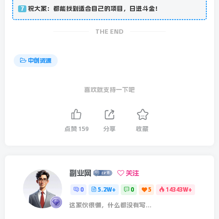
祝大家：都能找到适合自己的项目，日进斗金！
7
THE END
中创资源
喜欢就支持一下吧
点赞
159
分享
收藏
副业网
关注
0
5.2W+
0
5
14343W+
这家伙很懒，什么都没有写...