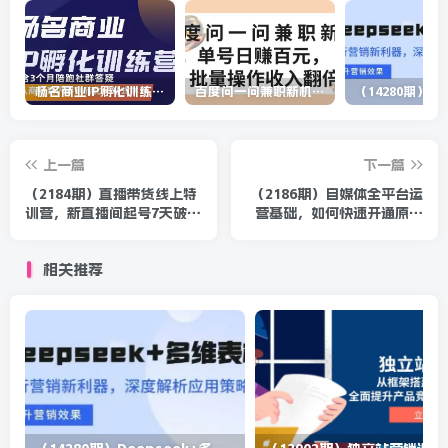
杨名商业IP孵化训练营，从商业到内容到转化一站式学 价值5980元
百度问一问兼职新机遇，单号日赚百元，批量操作收入翻倍
上一篇
下一篇
（2184期）直播带货线上特
（2186期）自媒体全平台运
训营，新直播间起号7天破层
营基础，如何快速开通原创
级日销10W+玩法实操
获取更高收益
相关推荐