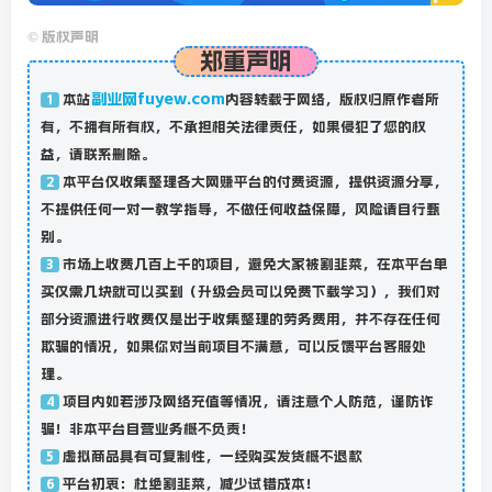
©
版权声明
郑重声明
副业网fuyew.com
本站
内容转载于网络，版权归原作者所
1
有，不拥有所有权，不承担相关法律责任，如果侵犯了您的权
益，请联系删除。
本平台仅收集整理各大网赚平台的付费资源，提供资源分享，
2
不提供任何一对一教学指导，不做任何收益保障，风险请自行甄
别。
市场上收费几百上千的项目，避免大家被割韭菜，在本平台单
3
买仅需几块就可以买到（升级会员可以免费下载学习），我们对
部分资源进行收费仅是出于收集整理的劳务费用，并不存在任何
欺骗的情况，如果你对当前项目不满意，可以反馈平台客服处
理。
项目内如若涉及网络充值等情况，请注意个人防范，谨防诈
4
骗！非本平台自营业务概不负责！
虚拟商品具有可复制性，一经购买发货概不退款
5
平台初衷：杜绝割韭菜，减少试错成本！
6