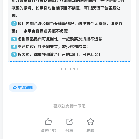
部分资源进行收费仅是出于收集整理的劳务费用，并不存在任何
欺骗的情况，如果你对当前项目不满意，可以反馈平台客服处
理。
项目内如若涉及网络充值等情况，请注意个人防范，谨防诈
4
骗！非本平台自营业务概不负责！
虚拟商品具有可复制性，一经购买发货概不退款
5
平台初衷：杜绝割韭菜，减少试错成本！
6
祝大家：都能找到适合自己的项目，日进斗金！
7
THE END
中创资源
喜欢就支持一下吧
点赞
152
分享
收藏