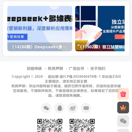
（14280期）Deepseek+多维表格，银行营销新利器，深度解析应用策略，提升营销效果
（13902期）
友链申请
免责声明
广告合作
关于我们
Copyright © 2024 ·
副业网 闽ICP备2024040476号-1 本站由Zibll
主题驱动，请支持正版主题
免责声明：本站内容转载于网络，版权归原作者所有，仅提供信息存储
空间服务，不拥有所有权，不承担相关法律责任，如果侵犯了您的权
益，请底部联系删除。