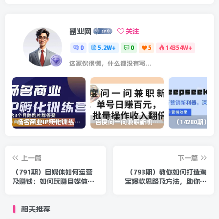
副业网
关注
0
5.2W+
0
5
14354W+
这家伙很懒，什么都没有写...
杨名商业IP孵化训练营，从商业到内容到转化一站式学 价值5980元
百度问一问兼职新机遇，单号日赚百元，批量操作收入翻倍
上一篇
下一篇
（791期）自媒体如何运营
（793期）教你如何打造淘
及赚钱：如何玩赚自媒体平
宝爆款思路及方法，助你抢
台的运营与粉丝互动-轻松月
占人气排名，轻松月入
赚10000+
6000+无上限
相关推荐