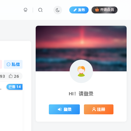
发布
开通会员
私信
93
26
已售 14
程，带你快速玩转快手文案视频账号
HI！请登录
登录
注册