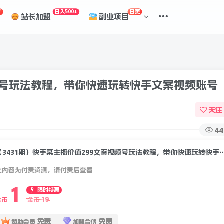
折
日入500+
日更
站长加盟
副业项目
视频号玩法教程，带你快速玩转快手文案视频账号
关注
44
（3431期）快手某主播价值299文案视频号玩法教
此内容为付费资源，请付费后查看
1
限时特惠
19
金币
金币
免费
免费
赞助会员
加盟合伙