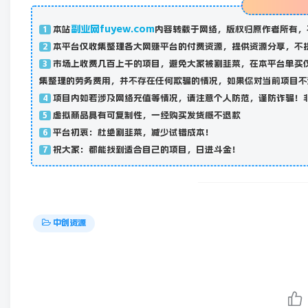
副业网fuyew.com
本站
内容转载于网络，版权归原作者所有，
1
本平台仅收集整理各大网赚平台的付费资源，提供资源分享，不
2
市场上收费几百上千的项目，避免大家被割韭菜，在本平台单买
3
集整理的劳务费用，并不存在任何欺骗的情况，如果你对当前项目不
项目内如若涉及网络充值等情况，请注意个人防范，谨防诈骗！
4
虚拟商品具有可复制性，一经购买发货概不退款
5
平台初衷：杜绝割韭菜，减少试错成本！
6
祝大家：都能找到适合自己的项目，日进斗金！
7
中创资源