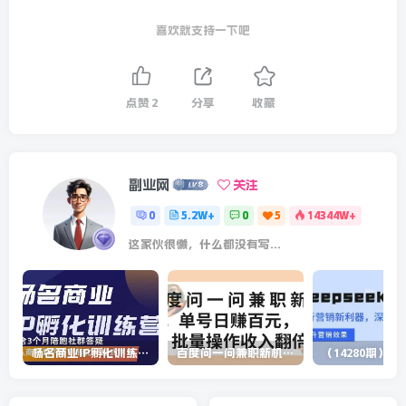
喜欢就支持一下吧
点赞
2
分享
收藏
副业网
关注
0
5.2W+
0
5
14344W+
这家伙很懒，什么都没有写...
杨名商业IP孵化训练营，从商业到内容到转化一站式学 价值5980元
百度问一问兼职新机遇，单号日赚百元，批量操作收入翻倍