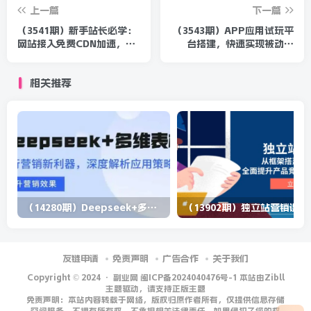
上一篇
下一篇
（3541期）新手站长必学：
（3543期）APP应用试玩平
网站接入免费CDN加速，提
台搭建，快速实现被动收
升搜索引擎收录！
益，轻松日入几百（程序+教
程）
相关推荐
（14280期）Deepseek+多维表格，银行营销新利器，深度解析应用策略，提升营销效果
（13902期）
友链申请
免责声明
广告合作
关于我们
Copyright © 2024 ·
副业网 闽ICP备2024040476号-1 本站由Zibll
主题驱动，请支持正版主题
免责声明：本站内容转载于网络，版权归原作者所有，仅提供信息存储