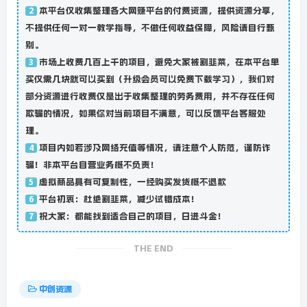
本平台仅收集整理各大网赚平台的付费资源，提供资源分享，
2
不提供任何一对一教学指导，不做任何收益保障，风险请自行甄
别。
市场上收费几百上千的项目，避免大家被割韭菜，在本平台单
3
买仅需几块就可以买到（升级会员可以免费下载学习），我们对
部分资源进行收费仅是出于收集整理的劳务费用，并不存在任何
欺骗的情况，如果你对当前项目不满意，可以反馈平台客服处
理。
项目内如若涉及网络充值等情况，请注意个人防范，谨防诈
4
骗！非本平台自营业务概不负责！
虚拟商品具有可复制性，一经购买发货概不退款
5
平台初衷：杜绝割韭菜，减少试错成本！
6
祝大家：都能找到适合自己的项目，日进斗金！
7
THE END
中创资源