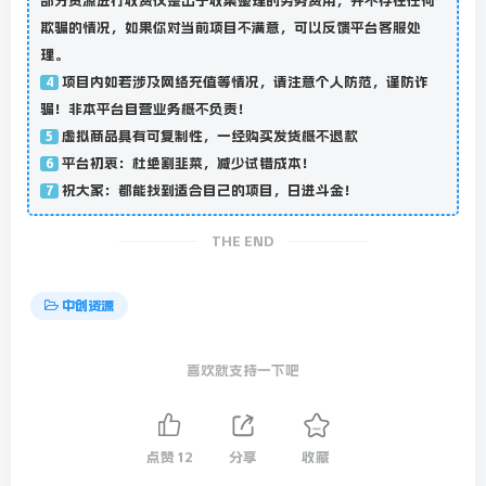
部分资源进行收费仅是出于收集整理的劳务费用，并不存在任何
欺骗的情况，如果你对当前项目不满意，可以反馈平台客服处
理。
项目内如若涉及网络充值等情况，请注意个人防范，谨防诈
4
骗！非本平台自营业务概不负责！
虚拟商品具有可复制性，一经购买发货概不退款
5
平台初衷：杜绝割韭菜，减少试错成本！
6
祝大家：都能找到适合自己的项目，日进斗金！
7
THE END
中创资源
喜欢就支持一下吧
点赞
12
分享
收藏