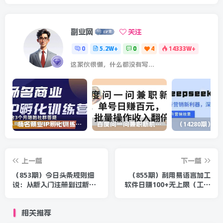
副业网
关注
0
5.2W+
0
4
14333W+
这家伙很懒，什么都没有写...
杨名商业IP孵化训练营，从商业到内容到转化一站式学 价值5980元
百度问一问兼职新机遇，单号日赚百元，批量操作收入翻倍
上一篇
下一篇
（853期）今日头条规则细
（855期）利用易语言加工
说：从新入门注册到过新手
软件日赚100+无上限（工具
期到收益月入过万（21节视
打包，合适新手及所有人操
频课）
作）
相关推荐