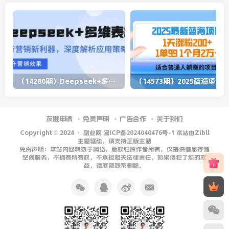
（14280期）Deepseek+多维表格，银行营销新利器，深度解析应用策略，提升营销效果
（1
友链申请
免责声明
广告合作
关于我们
Copyright © 2024 ·
副业网 闽ICP备2024040476号-1 本站由Zibll
主题驱动，请支持正版主题
免责声明：本站内容转载于网络，版权归原作者所有，仅提供信息存储
空间服务，不拥有所有权，不承担相关法律责任，如果侵犯了您的权
益，请底部联系删除。