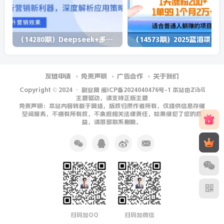
（14280期）Deepseek+多维表格，银行营销新利器，深度解析应用策略，提升营销效果
（1
友链申请
免责声明
广告合作
关于我们
Copyright © 2024 ·
副业网 闽ICP备2024040476号-1 本站由Zibll
主题驱动，请支持正版主题
免责声明：本站内容转载于网络，版权归原作者所有，仅提供信息存储
空间服务，不拥有所有权，不承担相关法律责任，如果侵犯了您的权
益，请底部联系删除。
扫码加QQ
扫码加微信