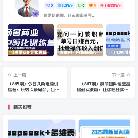
0
5.2W+
0
4
14333W+
这家伙很懒，什么都没有写...
杨名商业IP孵化训练营，从商业到内容到转化一站式学 价值5980元
百度问一问兼职新机遇，单号日赚百元，批量操作收入翻倍
上一篇
下一篇
（865期）今日头条电商训
（867期）微商团队运营基
练营：玩转头条电商，每月3
础到实战篇：让你疯狂卖货-
万的副业收入（全套-完整
疯狂吸粉-月赚N万（适合所
版）
有微商）
相关推荐