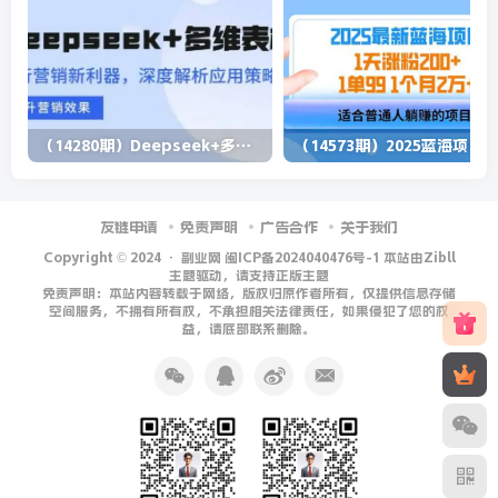
（14280期）Deepseek+多维表格，银行营销新利器，深度解析应用策略，提升营销效果
（1
友链申请
免责声明
广告合作
关于我们
Copyright © 2024 ·
副业网 闽ICP备2024040476号-1 本站由Zibll
主题驱动，请支持正版主题
免责声明：本站内容转载于网络，版权归原作者所有，仅提供信息存储
空间服务，不拥有所有权，不承担相关法律责任，如果侵犯了您的权
益，请底部联系删除。