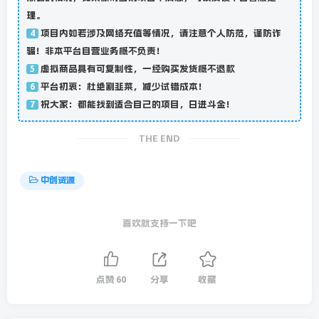
理。
项目内如若涉及网络充值等情况，请注意个人防范，谨防诈
4
骗！非本平台自营业务概不负责！
虚拟商品具有可复制性，一经购买发货概不退款
5
平台初衷：杜绝割韭菜，减少试错成本！
6
祝大家：都能找到适合自己的项目，日进斗金！
7
THE END
中创资源
喜欢就支持一下吧
点赞
60
分享
收藏