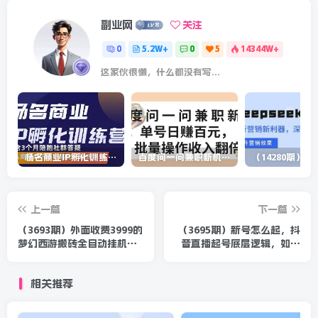
副业网
关注
0
5.2W+
0
5
14344W+
这家伙很懒，什么都没有写...
杨名商业IP孵化训练营，从商业到内容到转化一站式学 价值5980元
百度问一问兼职新机遇，单号日赚百元，批量操作收入翻倍
上一篇
下一篇
（3693期）外面收费3999的
（3695期）新号怎么起，抖
梦幻西游搬砖全自动挂机项
音直播起号底层逻辑，如何
目，单电脑5开利润150+(脚
直播，如何留住流量等！
本+教程)
相关推荐