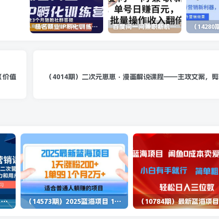
杨名商业IP孵化训练营，从商业到内容到转化一站式学 价值5980元
百度问一问兼职新机遇，单号日赚百元，批量操作收入翻倍
（价值
（4014期）二次元崽崽·漫画解说课程——主攻文案，剪
（13902期）独立站营销课，从框架搭建到二次营销，全面提升产品竞争力和用户忠诚度
（14573期）2025蓝海项目 1天涨粉200+ 1单99 1个月2万+