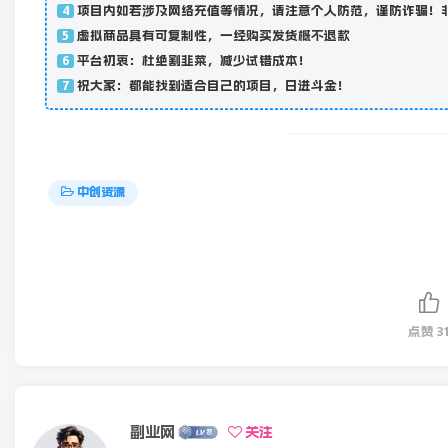
项目内如若涉及网络充值等情况，请注意个人防范，谨防诈骗！
4
虚拟商品具有可复制性，一经购买发货概不退款
5
平台初衷：杜绝割韭菜，减少试错成本！
6
祝大家：都能找到适合自己的项目，日进斗金！
7
中创资源
点赞
3
副业网
关注