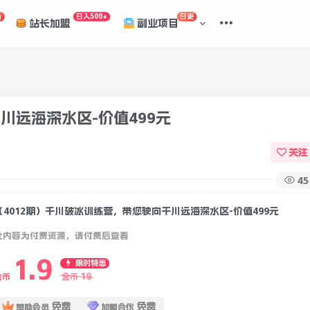
折
日入500+
日更
站长加盟
副业项目
川远海深水区-价值499元
关注
45
（4012期）千川破冰训练营，带您驶向干川远海深水区-价值499元
此内容为付费资源，请付费后查看
1.9
限时特惠
19
金币
金币
免费
免费
赞助会员
加盟合伙