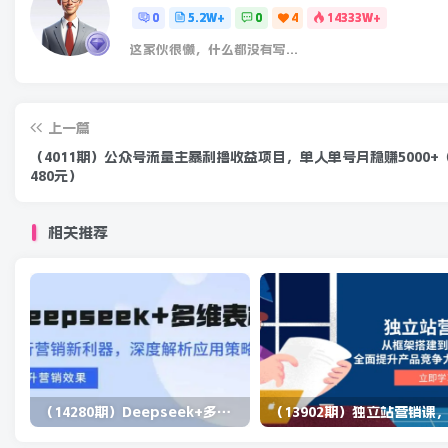
0
5.2W+
0
4
14333W+
这家伙很懒，什么都没有写...
上一篇
（4011期）公众号流量主暴利撸收益项目，单人单号月稳赚5000+
480元）
相关推荐
（14280期）Deepseek+多维表格，银行营销新利器，深度解析应用策略，提升营销效果