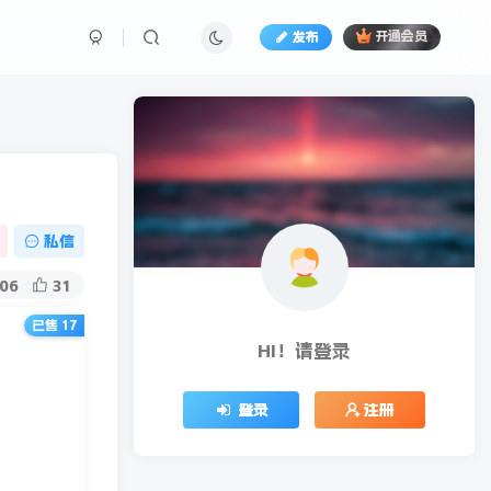
发布
开通会员
私信
06
31
已售 17
HI！请登录
登录
注册