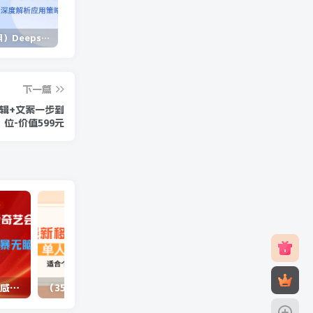
（14280期）Deepseek+多维表格，银行营销新利器，深度解析应用策略，提升营销效果
（14573期）2025蓝海项目 1天涨粉200+ 1单99 1个月2万+
（13902期）独立站营销课，从框架搭建到二次营销，全面提升产品竞争力和用户忠诚度
下一篇
辑+文案一步到
位-价值599元
（10784期）最新蓝海项目咸鱼零成本卖爱奇艺会员小白有手就行 无脑操作轻松日入三位数
（3577期）最新移动话费项目：利用咸鱼接单，单人利润300+适合个人或工作室