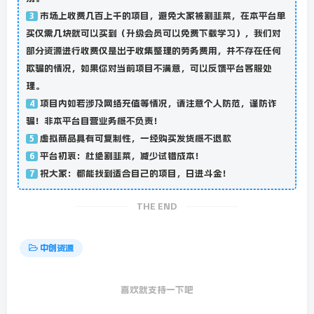
市场上收费几百上千的项目，避免大家被割韭菜，在本平台单
3
买仅需几块就可以买到（升级会员可以免费下载学习），我们对
部分资源进行收费仅是出于收集整理的劳务费用，并不存在任何
欺骗的情况，如果你对当前项目不满意，可以反馈平台客服处
理。
项目内如若涉及网络充值等情况，请注意个人防范，谨防诈
4
骗！非本平台自营业务概不负责！
虚拟商品具有可复制性，一经购买发货概不退款
5
平台初衷：杜绝割韭菜，减少试错成本！
6
祝大家：都能找到适合自己的项目，日进斗金！
7
THE END
中创资源
喜欢就支持一下吧