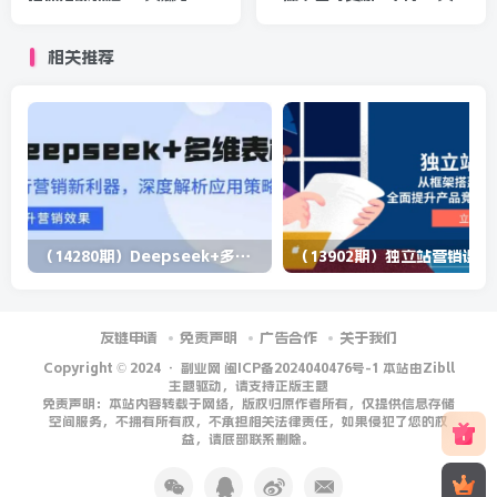
5000+(附沙雕素材+倒计时
速起爆 标签暴力玩法，日出
+礼物素材)
1000单
相关推荐
（14280期）Deepseek+多维表格，银行营销新利器，深度解析应用策略，提升营销效果
（13902期）
友链申请
免责声明
广告合作
关于我们
Copyright © 2024 ·
副业网 闽ICP备2024040476号-1 本站由Zibll
主题驱动，请支持正版主题
免责声明：本站内容转载于网络，版权归原作者所有，仅提供信息存储
空间服务，不拥有所有权，不承担相关法律责任，如果侵犯了您的权
益，请底部联系删除。