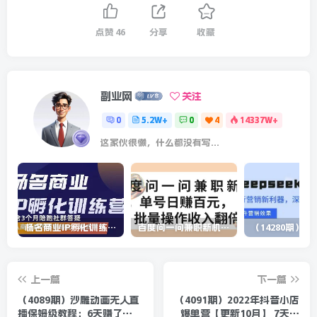
点赞
46
分享
收藏
副业网
关注
0
5.2W+
0
4
14337W+
这家伙很懒，什么都没有写...
杨名商业IP孵化训练营，从商业到内容到转化一站式学 价值5980元
百度问一问兼职新机遇，单号日赚百元，批量操作收入翻倍
上一篇
下一篇
（4089期）沙雕动画无人直
（4091期）2022年抖音小店
播保姆级教程：6天赚了
爆单营【更新10月】 7天快