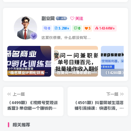
副业网
关注
0
5.2W+
0
5
14344W+
这家伙很懒，什么都没有写...
杨名商业IP孵化训练营，从商业到内容到转化一站式学 价值5980元
百度问一问兼职新机遇，单号日赚百元，批量操作收入翻倍
上一篇
下一篇
（4499期）《视频号变现训
（4501期）抖音同城生活店
练营》带你做一个赚钱的视
铺引流操课：快速引流，提
频号，佣金赚到爆！
升转化，实体老板必看！
相关推荐