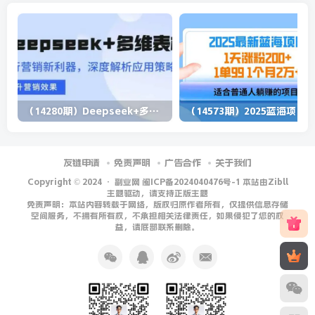
（14280期）Deepseek+多维表格，银行营销新利器，深度解析应用策略，提升营销效果
（1
友链申请
免责声明
广告合作
关于我们
Copyright © 2024 ·
副业网 闽ICP备2024040476号-1 本站由Zibll
主题驱动，请支持正版主题
免责声明：本站内容转载于网络，版权归原作者所有，仅提供信息存储
空间服务，不拥有所有权，不承担相关法律责任，如果侵犯了您的权
益，请底部联系删除。