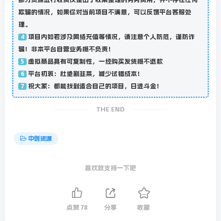
欺骗的情况，如果你对当前项目不满意，可以反馈平台客服处
理。
项目内如若涉及网络充值等情况，请注意个人防范，谨防诈
4
骗！非本平台自营业务概不负责！
虚拟商品具有可复制性，一经购买发货概不退款
5
平台初衷：杜绝割韭菜，减少试错成本！
6
祝大家：都能找到适合自己的项目，日进斗金！
7
THE END
中创资源
喜欢就支持一下吧
点赞
78
分享
收藏