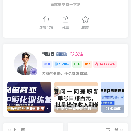
喜欢就支持一下吧
点赞
179
分享
收藏
副业网
关注
0
5.2W+
0
5
14344W+
这家伙很懒，什么都没有写...
杨名商业IP孵化训练营，从商业到内容到转化一站式学 价值5980元
百度问一问兼职新机遇，单号日赚百元，批量操作收入翻倍
上一篇
下一篇