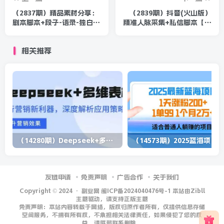
（2837期）精品素材分享：
（2839期）抖音(火山版）
剧本脚本+段子-语录-独白，
精准人脉采集+私信脚本【永
不用到处找素材了
久版+详细教程】
相关推荐
（14280期）Deepseek+多维表格，银行营销新利器，深度解析应用策略，提升营销效果
（1
友链申请
免责声明
广告合作
关于我们
Copyright © 2024 ·
副业网 闽ICP备2024040476号-1 本站由Zibll
主题驱动，请支持正版主题
免责声明：本站内容转载于网络，版权归原作者所有，仅提供信息存储
空间服务，不拥有所有权，不承担相关法律责任，如果侵犯了您的权
益，请底部联系删除。