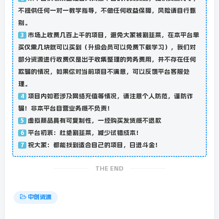
不提供任何一对一教学指导，不做任何收益保障，风险请自行甄
别。
市场上收费几百上千的项目，避免大家被割韭菜，在本平台单
3
买仅需几块就可以买到（升级会员可以免费下载学习），我们对
部分资源进行收费仅是出于收集整理的劳务费用，并不存在任何
欺骗的情况，如果你对当前项目不满意，可以反馈平台客服处
理。
项目内如若涉及网络充值等情况，请注意个人防范，谨防诈
4
骗！非本平台自营业务概不负责！
虚拟商品具有可复制性，一经购买发货概不退款
5
平台初衷：杜绝割韭菜，减少试错成本！
6
祝大家：都能找到适合自己的项目，日进斗金！
7
THE END
中创资源