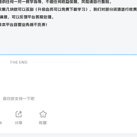
提供任何一对一教学指导，不做任何收益保障，风险请自行甄别。
仅需几块就可以买到（升级会员可以免费下载学习），我们对部分资源进行收费
满意，可以反馈平台客服处理。
非本平台自营业务概不负责！
THE END
喜欢就支持一下吧
6
分享
收藏