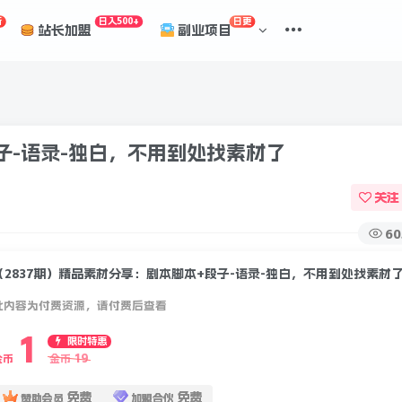
折
日入500+
日更
站长加盟
副业项目
子-语录-独白，不用到处找素材了
关注
60
（2837期）精品素材分享：剧本脚本+段子-语录-独白，不用到处找素材
此内容为付费资源，请付费后查看
1
限时特惠
19
金币
金币
免费
免费
赞助会员
加盟合伙