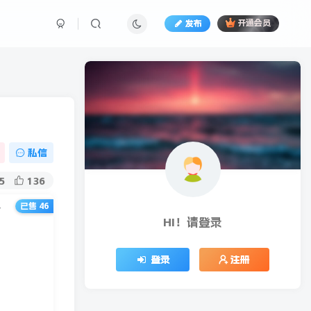
发布
开通会员
私信
5
136
已售 46
了
HI！请登录
登录
注册