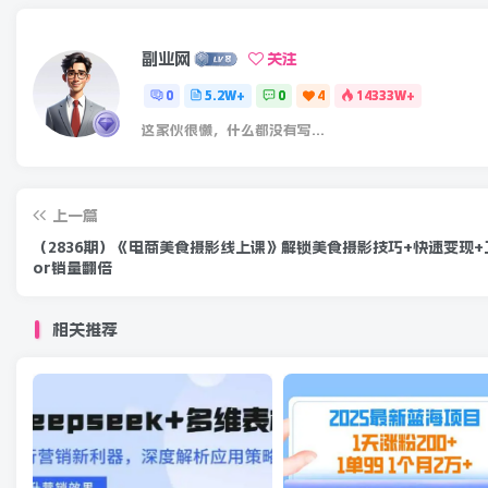
副业网
关注
0
5.2W+
0
4
14333W+
这家伙很懒，什么都没有写...
上一篇
（2836期）《电商美食摄影线上课》解锁美食摄影技巧+快速变现+
or销量翻倍
相关推荐