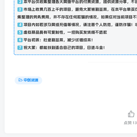
本平台仅收集整理各大网赚平台的付费资源，提供资源分享，不
2
市场上收费几百上千的项目，避免大家被割韭菜，在本平台单买
3
集整理的劳务费用，并不存在任何欺骗的情况，如果你对当前项目不
项目内如若涉及网络充值等情况，请注意个人防范，谨防诈骗！
4
虚拟商品具有可复制性，一经购买发货概不退款
5
平台初衷：杜绝割韭菜，减少试错成本！
6
祝大家：都能找到适合自己的项目，日进斗金！
7
中创资源
点赞
13