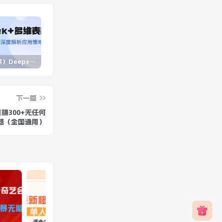
（14280期）Deepseek+多维表格，银行营销新利器，深度解析应用策略，提升营销效果
（13902期）独立站营销课，从框架搭建到二次营销，全面提升产品竞争力和用户忠诚度
（14573期）2025蓝海项目 1天涨粉200+ 1单99 1个月2万+
下一篇
赚300+无任何
题（全国通用）