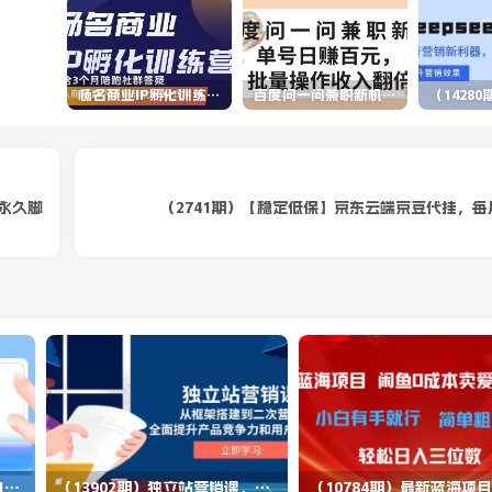
杨名商业IP孵化训练营，从商业到内容到转化一站式学 价值5980元
百度问一问兼职新机遇，单号日赚百元，批量操作收入翻倍
【永久脚
（2741期）【稳定低保】京东云端京豆代挂，每月3.
（14573期）2025蓝海项目 1天涨粉200+ 1单99 1个月2万+
（13902期）独立站营销课，从框架搭建到二次营销，全面提升产品竞争力和用户忠诚度