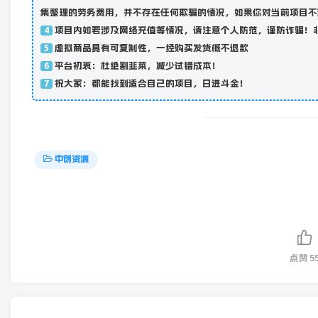
集整理的劳务费用，并不存在任何欺骗的情况，如果你对当前项目不
项目内如若涉及网络充值等情况，请注意个人防范，谨防诈骗！
4
虚拟商品具有可复制性，一经购买发货概不退款
5
平台初衷：杜绝割韭菜，减少试错成本！
6
祝大家：都能找到适合自己的项目，日进斗金！
7
中创资源
点赞
5