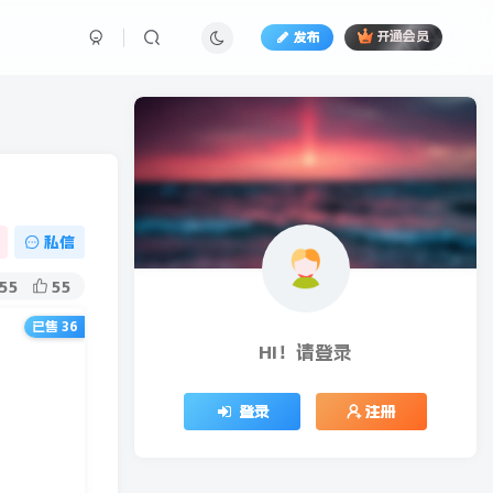
发布
开通会员
私信
55
55
已售 36
HI！请登录
登录
注册