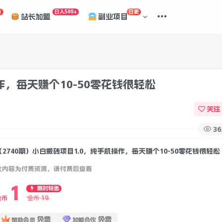
折
日入500+
日更
站长加盟
副业项目
作，每天赚个10-50零花钱很轻松
关注
36
（2740期）小白搬砖项目1.0，纯手机操作，每天赚个10-50零花钱很轻松
此内容为付费资源，请付费后查看
1
限时特惠
19
金币
金币
免费
免费
赞助会员
加盟合伙