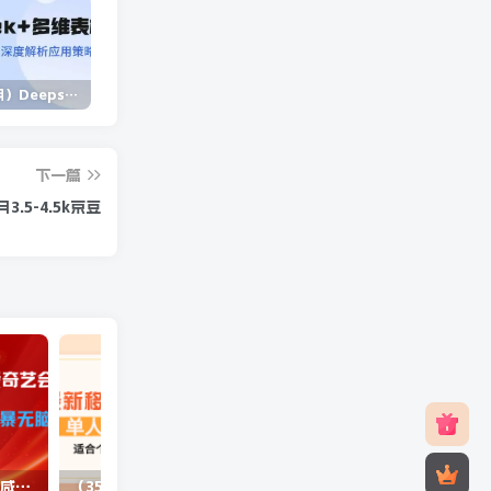
（14280期）Deepseek+多维表格，银行营销新利器，深度解析应用策略，提升营销效果
（13902期）独立站营销课，从框架搭建到二次营销，全面提升产品竞争力和用户忠诚度
（14573期）2025蓝海项目 1天涨粉200+ 1单99 1个月2万+
下一篇
5-4.5k京豆
（10784期）最新蓝海项目咸鱼零成本卖爱奇艺会员小白有手就行 无脑操作轻松日入三位数
（3577期）最新移动话费项目：利用咸鱼接单，单人利润300+适合个人或工作室