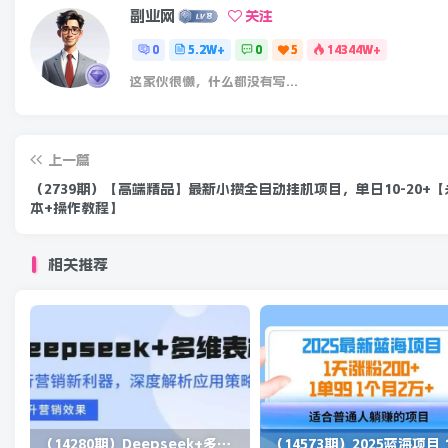
副业网
关注
0
5.2W+
0
5
14344W+
这家伙很懒，什么都没有写...
上一篇
（2739期）【高端精品】最新小攒全自动挂机项目，单日10-20+
本+操作教程】
相关推荐
（14280期）Deepseek+多维表格，银行营销新利器，深度解析应用策略，提升营销效果