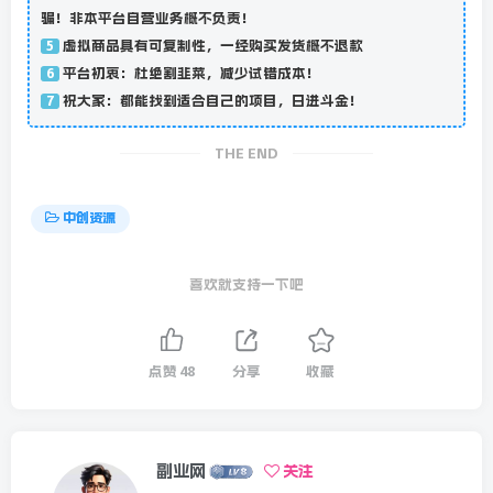
骗！非本平台自营业务概不负责！
虚拟商品具有可复制性，一经购买发货概不退款
5
平台初衷：杜绝割韭菜，减少试错成本！
6
祝大家：都能找到适合自己的项目，日进斗金！
7
THE END
中创资源
喜欢就支持一下吧
点赞
48
分享
收藏
副业网
关注