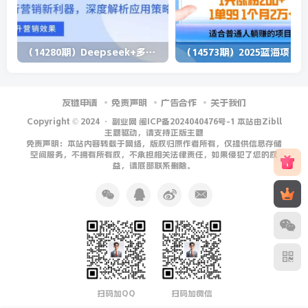
（14280期）Deepseek+多维表格，银行营销新利器，深度解析应用策略，提升营销效果
（1
友链申请
免责声明
广告合作
关于我们
Copyright © 2024 ·
副业网 闽ICP备2024040476号-1 本站由Zibll
主题驱动，请支持正版主题
免责声明：本站内容转载于网络，版权归原作者所有，仅提供信息存储
空间服务，不拥有所有权，不承担相关法律责任，如果侵犯了您的权
益，请底部联系删除。
扫码加QQ
扫码加微信