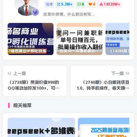
0
5.2W+
0
4
14320W+
这家伙很懒，什么都没有写...
杨名商业IP孵化训练营，从商业到内容到转化一站式学 价值5980元
百度问一问兼职新机遇，单号日赚百元，批量操作收入翻倍
上一篇
下一篇
（2738期）亲测价值998的
（2740期）小白搬砖项目
QQ被动加好友100+，可多
1.0，纯手机操作，每天赚个
号批量操作【脚本全自动被
10-50零花钱很轻松
动引流】
相关推荐